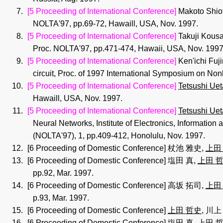
[5 Proceeding of International Conference]
Makoto Shio
NOLTA'97, pp.69-72, Hawaill, USA, Nov. 1997.
[5 Proceeding of International Conference]
Takuji Kous
Proc. NOLTA'97, pp.471-474, Hawaii, USA, Nov. 1997
[5 Proceeding of International Conference]
Ken'ichi Fuji
circuit, Proc. of 1997 International Symposium on Non
[5 Proceeding of International Conference]
Tetsushi Uet
Hawaill, USA, Nov. 1997.
[5 Proceeding of International Conference]
Tetsushi Uet
Neural Networks, Institute of Electronics, Informati
(NOLTA'97), 1, pp.409-412, Honolulu, Nov. 1997.
[6 Proceeding of Domestic Conference]
杖池 雅史,
上田
[6 Proceeding of Domestic Conference]
塩田 真,
上田 
pp.92, Mar. 1997.
[6 Proceeding of Domestic Conference]
高坂 拓司,
上田
p.93, Mar. 1997.
[6 Proceeding of Domestic Conference]
上田 哲史
, 川
[6 Proceeding of Domestic Conference]
塩田 真,
上田 