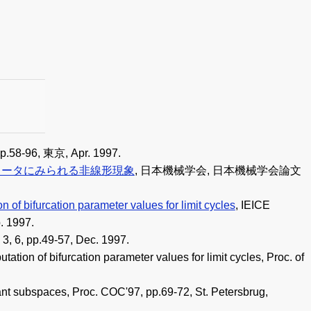
6, 東京, Apr. 1997.
レータにみられる非線形現象
, 日本機械学会, 日本機械学会論文
n of bifurcation parameter values for limit cycles
, IEICE
. 1997.
.49-57, Dec. 1997.
tion of bifurcation parameter values for limit cycles, Proc. of
ant subspaces, Proc. COC'97, pp.69-72, St. Petersbrug,