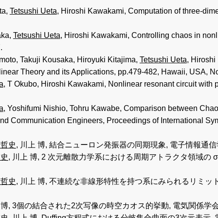
ta,
Tetsushi Ueta
, Hiroshi Kawakami, Computation of three-dime
aka,
Tetsushi Ueta
, Hiroshi Kawakami, Controlling chaos in non
.
moto, Takuji Kousaka, Hiroyuki Kitajima,
Tetsushi Ueta
, Hirosh
linear Theory and its Applications, pp.479-482, Hawaii, USA, N
a
, T Okubo, Hiroshi Kawakami, Nonlinear resonant circuit with 
a
, Yoshifumi Nishio, Tohru Kawabe, Comparison between Chaotic
on and Communication Engineers, Proceedings of International S
 哲史
, 川上 博, 結合ニューロン発振器の同期現象, 電子情報通信学会総合
哲史
, 川上 博, 2 次元離散力学系における周期アトラクタ領域の 
 哲史
, 川上 博, 不連続な非線形特性を持つ系にみられるリミッ
上 博, 3個の結合された2次写像の時空カオス的挙動, 電気関係学会四国支
哲史
, 川上 博, Duffing方程式における分岐集合曲面の3次元表示, 電