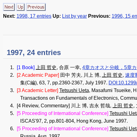
Next:
1998, 17 entries
Up:
List by year
Previous:
1996, 15 en
1997, 24 entries
[1 Book]
上田 哲史
, 合原 一幸,
4章カオスと分岐，5章
[2 Academic Paper]
田中 芳夫, 川上 博,
上田 哲史
,
速度
集(C編), 63, 7, pp.2360-2367, July 1997.
DOI:10.1299/
[3 Academic Letter]
Tetsushi Ueta
, Masafumi Tsueike, H
Transactions on Fundamentals of Electronics, Commu
[4 Review, Commentary]
川上 博, 吉永 哲哉,
上田 哲史
,
[5 Proceeding of International Conference]
Tetsushi Uet
ISCAS'97, 2, pp.801-804, Hong Kong, June 1997.
[5 Proceeding of International Conference]
Tetsushi Uet
Russia, Aug. 1997.