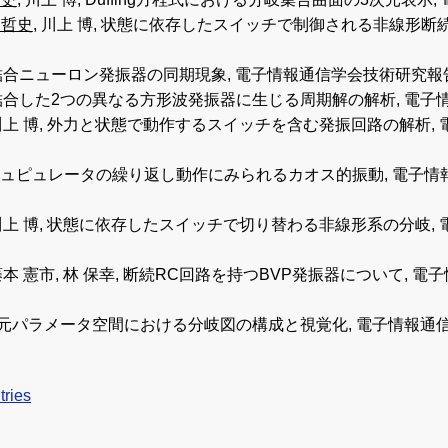
 哲史
, 川上 博, 状態に依存したスイッチで制御される非線形
 結合ニューロン発振器の同期現象, 電子情報通信学会技術研究報告, NLP96, 1
 結合した2つの異なる方形波発振器に生じる周期解の解析, 電子情報通信学会技術
 川上 博, 外力と状態で動作するスイッチを含む発振回路の解析, 電子情報通
ニュピュレータの繰り返し動作にみられるカオス的振動, 電子情報通信学会技術研
 川上 博, 状態に依存したスイッチで切り替わる非線形系の分岐, 電子情報通
 藤本 憲市, 林 保幸, 断続RC回路を持つBVP発振器について, 電子情報通
3次元パラメータ空間における分岐図の構成と視覚化, 電子情報通信学会技術研究報告
tries