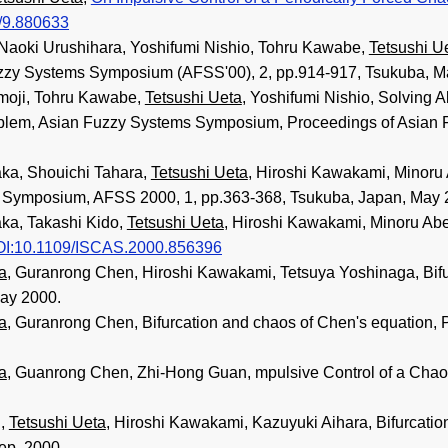
/9.880633
Naoki Urushihara, Yoshifumi Nishio, Tohru Kawabe,
Tetsushi U
zzy Systems Symposium (AFSS'00), 2, pp.914-917, Tsukuba, M
moji, Tohru Kawabe,
Tetsushi Ueta
, Yoshifumi Nishio, Solving A
roblem, Asian Fuzzy Systems Symposium, Proceedings of Asian
ka, Shouichi Tahara,
Tetsushi Ueta
, Hiroshi Kawakami, Minoru 
 Symposium, AFSS 2000, 1, pp.363-368, Tsukuba, Japan, May 
ka, Takashi Kido,
Tetsushi Ueta
, Hiroshi Kawakami, Minoru Abe, 
I:10.1109/ISCAS.2000.856396
a
, Guranrong Chen, Hiroshi Kawakami, Tetsuya Yoshinaga, Bif
May 2000.
a
, Guranrong Chen, Bifurcation and chaos of Chen's equation,
a
, Guanrong Chen, Zhi-Hong Guan, mpulsive Control of a Chao
i,
Tetsushi Ueta
, Hiroshi Kawakami, Kazuyuki Aihara, Bifurcati
ep. 2000.