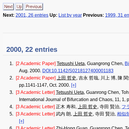
Next:
2001, 26 entries
Up:
List by year
Previous:
1999, 31 en
2000, 22 entries
[2 Academic Paper]
Tetsushi Ueta
, Guangrong Chen,
Bi
Aug. 2000.
DOI:10.1142/S0218127400001183
[2 Academic Paper]
上田 哲史
, 吉永 哲哉, 川上 博, 陳 
pp.1141-1147, Oct. 2000.
[+]
[3 Academic Letter]
Tetsushi Ueta
, Guanrong Chen, To
International Journal of Bifurcation and Chaos, 11, 1,
[3 Academic Letter]
正木 寿和,
上田 哲史
, 寺田 賢治,
フ
[3 Academic Letter]
武内 朗,
上田 哲史
, 寺田 賢治,
相似
[+]
[3 Academic Letter]
Zhi-Hong Guan, Guanrong Chen,
T