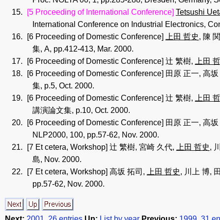
[5 Proceeding of International Conference]
Tetsushi Uet
International Conference on Industrial Electronics, 
[6 Proceeding of Domestic Conference]
上田 哲史
, 陳
集, A, pp.412-413, Mar. 2000.
[6 Proceeding of Domestic Conference]
辻 繁樹,
上田 
[6 Proceeding of Domestic Conference]
田原 正一, 高坂
集, p.5, Oct. 2000.
[6 Proceeding of Domestic Conference]
辻 繁樹,
上田 
講演論文集, p.10, Oct. 2000.
[6 Proceeding of Domestic Conference]
田原 正一, 高坂
NLP2000, 100, pp.57-62, Nov. 2000.
[7 Et cetera, Workshop]
辻 繁樹, 宮崎 久代,
上田 哲史
, 
島, Nov. 2000.
[7 Et cetera, Workshop]
高坂 拓司,
上田 哲史
, 川上 博,
pp.57-62, Nov. 2000.
Next:
2001, 26 entries
Up:
List by year
Previous:
1999, 31 en