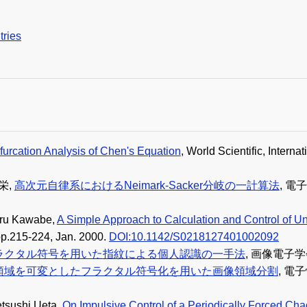
tries
furcation Analysis of Chen's Equation
, World Scientific, Intern
関栄,
高次元自律系におけるNeimark-Sacker分岐の一計算法
, 電
hru Kawabe,
A Simple Approach to Calculation and Control of Un
 pp.215-224, Jan. 2000.
DOI:10.1142/S0218127401002092
ラクタル符号を用いた指紋による個人認識の一手法
, 画像電子学会誌,
領域を可変としたフラクタル符号化を用いた画像領域分割
, 電子
etsushi Ueta
,
On Impulsive Control of a Periodically Forced C