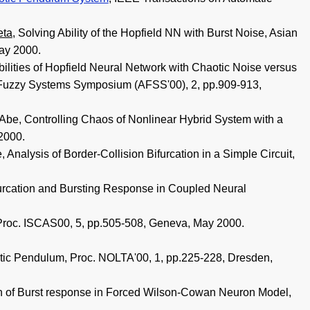
eta
, Solving Ability of the Hopfield NN with Burst Noise, Asian
ay 2000.
bilities of Hopfield Neural Network with Chaotic Noise versus
 Fuzzy Systems Symposium (AFSS'00), 2, pp.909-913,
Abe, Controlling Chaos of Nonlinear Hybrid System with a
2000.
Analysis of Border-Collision Bifurcation in a Simple Circuit,
urcation and Bursting Response in Coupled Neural
 Proc. ISCAS00, 5, pp.505-508, Geneva, May 2000.
tic Pendulum, Proc. NOLTA'00, 1, pp.225-228, Dresden,
on of Burst response in Forced Wilson-Cowan Neuron Model,