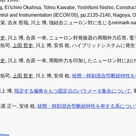
a
, Ei'ichiro Okahisa, Tohru Kawabe, Yoshifumi Nishio, Construc
Control and Instrumentation (IECON'00), pp.2135-2140, Nagoya, O
 関栄, 吉永 哲哉, 川上 博, 強結合ニューロン対に生じるneima
哲史
, 川上 博, 合原 一幸, ニューロン対発振器の周期外力応答, 電子情報
 拓司,
上田 哲史
, 川上 博, 安倍 稔, ハイブリッドシステム
哲史
, 川上 博, 合原 一幸, 周期外力を印加したニューロン対
 拓司,
上田 哲史
, 川上 博, 安倍 稔,
状態・時刻混合型断続特性を
川上 博,
指定する偏角をもつ固定点のパラメータ集合について
,
 田原 正一, 安倍 稔,
状態・時刻混合型断続特性を有する系につい
tries