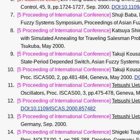
Control, 45, 9, pp.1724-1727, Sep. 2000.
DOI:10.1109
[5 Proceeding of International Conference]
Shuji Baba, 
Fuzzy Systems Symposium, Proceedings of Asian Fu
[5 Proceeding of International Conference]
Katsuya Shi
with Simulated Annealing for Traveling Salesman P
Tsukuba, May 2000.
[5 Proceeding of International Conference]
Takuji Kousa
State-Period Depended Switch, Asian Fuzzy Systems
[5 Proceeding of International Conference]
Takuji Kousa
Proc. ISCAS00, 2, pp.481-484, Geneva, May 2000.
DO
[5 Proceeding of International Conference]
Tetsushi Uet
Oscillators, Proc. ISCAS00, 3, pp.475-478, Geneva, 
[5 Proceeding of International Conference]
Tetsushi Uet
DOI:10.1109/ISCAS.2000.857482
[5 Proceeding of International Conference]
Tetsushi Uet
Germany, Sep. 2000.
[5 Proceeding of International Conference]
Shigeki Tsuj
Proc. NOLTA'00, 1, pp.285-288, Dresden, Germany, S