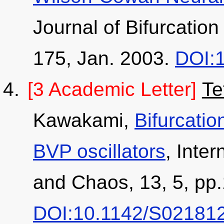
Journal of Bifurcatio
175, Jan. 2003.
DOI:
[3 Academic Letter]
Te
Kawakami,
Bifurcatio
BVP oscillators
, Inter
and Chaos, 13, 5, pp
DOI:10.1142/S02181