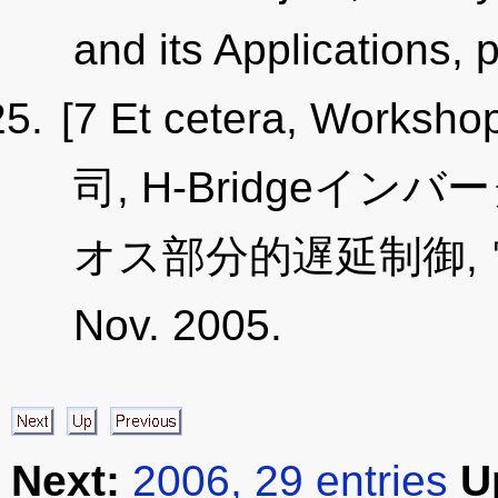
and its Applications,
[7 Et cetera, Worksho
司, H-Bridgeイ
オス部分的遅延制御, 電
Nov. 2005.
Next:
2006, 29 entries
U