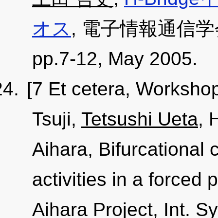
オス
, 電子情報通信学会
pp.7-12, May 2005.
[7 Et cetera, Worksho
Tsuji,
Tetsushi Ueta
, 
Aihara, Bifurcational c
activities in a force
Aihara Project, Int. 