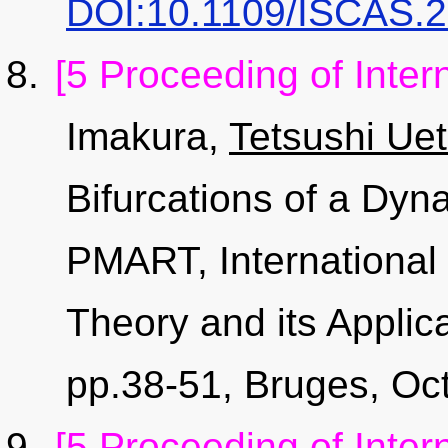
DOI:10.1109/ISCAS.
[5 Proceeding of Inter
Imakura,
Tetsushi Ue
Bifurcations of a Dy
PMART, Internationa
Theory and its Applic
pp.38-51, Bruges, Oct
[5 Proceeding of Inter