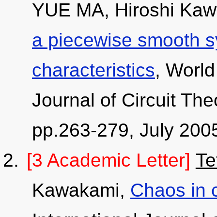
YUE MA, Hiroshi Ka
a piecewise smooth s
characteristics
, World
Journal of Circuit The
pp.263-279, July 200
[3 Academic Letter]
Te
Kawakami,
Chaos in 