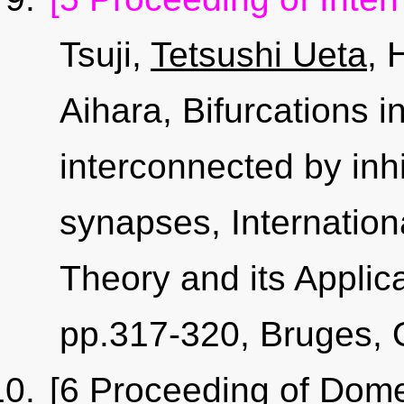
Tsuji,
Tetsushi Ueta
, 
Aihara, Bifurcations 
interconnected by inhi
synapses, Internatio
Theory and its Applic
pp.317-320, Bruges, 
[6 Proceeding of Dome