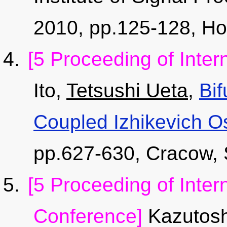
2010, pp.125-128, Ho
[5 Proceeding of Inter
Ito,
Tetsushi Ueta
,
Bif
Coupled Izhikevich Os
pp.627-630, Cracow, 
[5 Proceeding of Inter
Conference]
Kazutosh