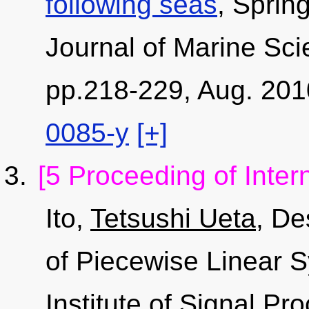
following seas
, Sprin
Journal of Marine Sci
pp.218-229, Aug. 20
0085-y
[+]
[5 Proceeding of Inter
Ito,
Tetsushi Ueta
, De
of Piecewise Linear 
Institute of Signal P