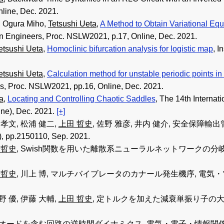
line, Dec. 2021.
 Ogura Miho,
Tetsushi Ueta
,
A Method to Obtain Variational Equ
ion Engineers, Proc. NSLW2021, p.17, Online, Dec. 2021.
etsushi Ueta
,
Homoclinic bifurcation analysis for logistic map
, I
.
etsushi Ueta
,
Calculation method for unstable periodic points 
s, Proc. NSLW2021, pp.16, Online, Dec. 2021.
a
,
Locating and Controlling Chaotic Saddles
, The 14th Interna
ine), Dec. 2021.
[+]
 孝文, 松浦 健二,
上田 哲史
, 佐野 雅彦, 井内 健介, 安全保
150110, Sep. 2021.
 哲史
, Swish関数を用いた離散系ニューラルネットワークの
 哲史
, 川上 博, マルチバイブレータのカナール発生機序, 電気・
野 優, 伊藤 大輔,
上田 哲史
, 定トルクを加えた減衰単振り子の
イオードを含む回路の逆時間ダイナミクス, 電気・電子・情報関係学会