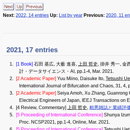
Next:
2022, 14 entries
Up:
List by year
Previous:
2020, 11 en
2021, 17 entries
[1 Book]
石田 基広, 大薮 進喜,
上田 哲史
, 掛井 秀一, 
計・データサイエンス・AI, pp.1-4, Mar. 2021.
[2 Academic Paper]
Yuu Miino, Daisuke Ito,
Tetsushi Ue
International Journal of Bifurcation and Chaos, 31, 4,
[2 Academic Paper]
Seiya Amoh, Xu Zhang, Guanrong
Electrical Engineers of Japan, IEEJ Transactions on E
[4 Review, Commentary]
上田 哲史
,
粗悪雑誌と業績評
[5 Proceeding of International Conference]
Shunya Izum
Proc. NCSP2021, pp.1-4, Online, Mar. 2021.
[5 Proceeding of International Conference]
Tetsushi Uet