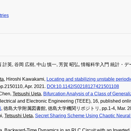
tries
金西 計英, 谷岡 広樹, 中山 慎一, 芳賀 昭弘, 情報科学入門 統
ta
, Hiroshi Kawakami,
Locating and stabilizing unstable perio
 pp.2150110, Apr. 2021.
DOI:10.1142/S0218127421501108
 Chen,
Tetsushi Ueta
,
Bifurcation Analysis of a Class of Gener
lectrical and Electronic Engineering (TEEE), 16, published onli
価
, 徳島大学附属図書館, 徳島大学機関リポジトリ, pp.1-4, Mar. 20
i,
Tetsushi Ueta
,
Secret Sharing Scheme Using Chaotic Neural
a
, Backward-Time Dynamics in an RLC Circuit with an Inverted Di