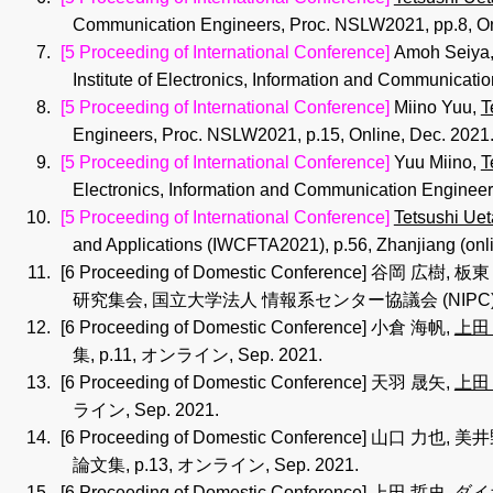
Communication Engineers, Proc. NSLW2021, pp.8, On
[5 Proceeding of International Conference]
Amoh Seiya,
Institute of Electronics, Information and Communicat
[5 Proceeding of International Conference]
Miino Yuu,
T
Engineers, Proc. NSLW2021, p.15, Online, Dec. 2021
[5 Proceeding of International Conference]
Yuu Miino,
T
Electronics, Information and Communication Engineer
[5 Proceeding of International Conference]
Tetsushi Uet
and Applications (IWCFTA2021), p.56, Zhanjiang (onl
[6 Proceeding of Domestic Conference]
谷岡 広樹, 板東
研究集会, 国立大学法人 情報系センター協議会 (NIPC), pp.2
[6 Proceeding of Domestic Conference]
小倉 海帆,
上田
集, p.11, オンライン, Sep. 2021.
[6 Proceeding of Domestic Conference]
天羽 晟矢,
上田
ライン, Sep. 2021.
[6 Proceeding of Domestic Conference]
山口 力也, 美井
論文集, p.13, オンライン, Sep. 2021.
[6 Proceeding of Domestic Conference]
上田 哲史
, ダ