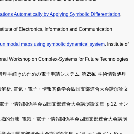
ations Automatically by Applying Symbolic Differentiation
,
nstitute of Electronics, Information and Communication
in unimodal maps using symbolic dynamical system
, Institute of
tional Workshop on Complex-Systems for Future Technologies
障輸出管理手続きのための電子申請システム, 第25回 学術情報処理
分岐解析, 電気・電子・情報関係学会四国支部連合大会講演論文
電子・情報関係学会四国支部連合大会講演論文集, p.12, オン
大域的分岐, 電気・電子・情報関係学会四国支部連合大会講演
四国支部連合大会講演論文集, p.16, オンライン, Sep.