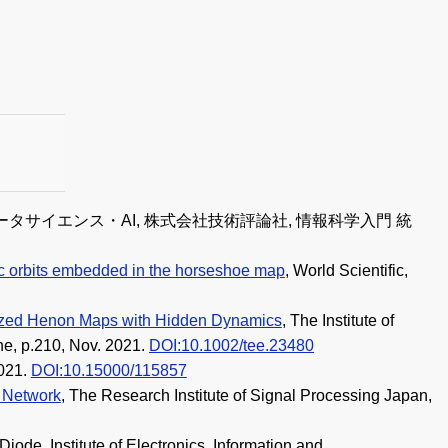
計・データサイエンス・AI, 株式会社技術評論社, 情報科学入門 統
dic orbits embedded in the horseshoe map
, World Scientific,
alized Henon Maps with Hidden Dynamics
, The Institute of
ne, p.210, Nov. 2021.
DOI:10.1002/tee.23480
21.
DOI:10.15000/115857
 Network
, The Research Institute of Signal Processing Japan,
ode, Institute of Electronics, Information and