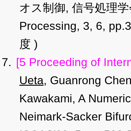
オス制御, 信号処理学会, Jo
Processing, 3, 6, pp
度 )
[5 Proceeding of Inter
Ueta
, Guanrong Chen,
Kawakami, A Numerica
Neimark-Sacker Bifur