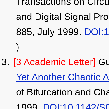
Transactions on Circu
and Digital Signal Pr
885, July 1999.
DOI:1
)
[3 Academic Letter]
Gu
Yet Another Chaotic At
of Bifurcation and Ch
1999.
DOI:10.1142/