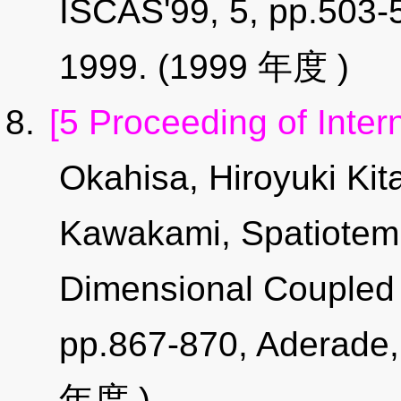
ISCAS'99, 5, pp.503-
1999. (1999 年度 )
[5 Proceeding of Inter
Okahisa, Hiroyuki Kit
Kawakami, Spatiotemp
Dimensional Coupled 
pp.867-870, Aderade, 
年度 )