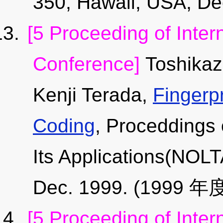
350, Hawaii, USA, D
[5 Proceeding of Inter
Conference]
Toshikaz
Kenji Terada,
Fingerpr
Coding
, Proceddings 
Its Applications(NOLT
Dec. 1999. (1999 年度
[5 Proceeding of Inter