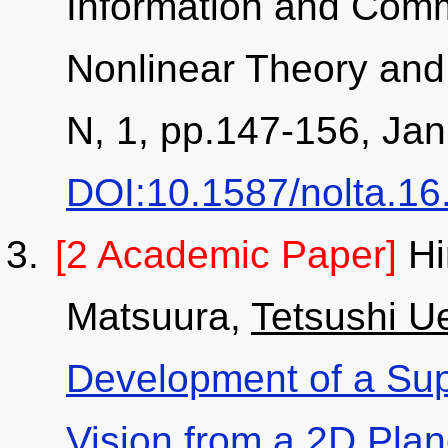
Information and Comm
Nonlinear Theory and 
N, 1, pp.147-156, Jan
DOI:10.1587/nolta.16
[2 Academic Paper]
Hi
Matsuura,
Tetsushi U
Development of a Sup
Vision from a 2D Pla