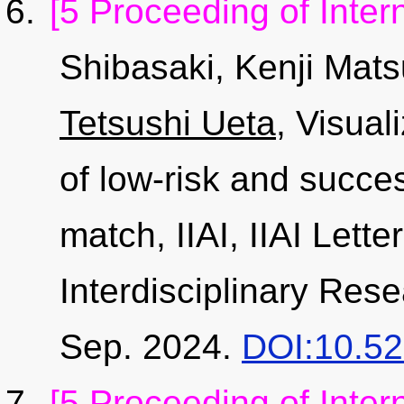
[5 Proceeding of Inter
Shibasaki, Kenji Mats
Tetsushi Ueta
, Visual
of low-risk and succe
match, IIAI, IIAI Lett
Interdisciplinary Res
Sep. 2024.
DOI:10.527
[5 Proceeding of Inter