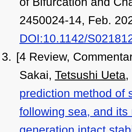
of Bifurcation and Ch
2450024-14, Feb. 20
DOI:10.1142/S02181
[4 Review, Commentar
Sakai,
Tetsushi Ueta
,
prediction method of s
following sea, and its
generation intact stabil