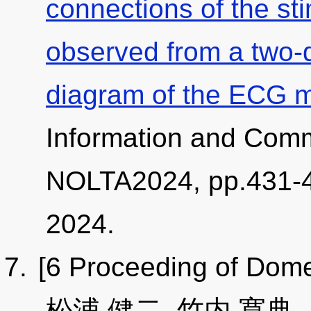
connections of the st
observed from a two-d
diagram of the ECG 
Information and Comm
NOLTA2024, pp.431-4
2024.
[6 Proceeding of Dome
松浦 健二, 竹内 寛典,