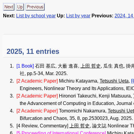
Next:
List by school year
Up:
List by year
Previous:
2024, 14 
2025, 11 entries
[1 Book]
石田 基広, 大薮 進喜,
上田 哲史
, 瓜生 真也, 
社, pp.5-34, Mar. 2025.
[2 Academic Paper]
Michiru Katayama,
Tetsushi Ueta
,
R
Engineers, Nonlinear Theory and Its Applications, IE
[2 Academic Paper]
Hironori Takeuchi, Kenji Matsuura,
the Advancement of Computing in Education, Journal 
[2 Academic Paper]
Tomomichi Nakamura,
Tetsushi Ue
Bifurcation and Chaos, 35, 8, pp.2530023, Aug. 2025.
[4 Review, Commentary]
上田 哲史
, 論文誌 Nonlinear T
[5 Proceeding of International Conference]
Michiru Kat