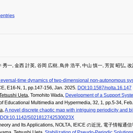
entries
掛井 秀一, 金西 計英, 谷岡 広樹, 鳥井 浩平, 中山 慎一, 芳賀
eversal-time dynamics of two-dimensional non-autonomous sy
ICE, E16-N, 1, pp.147-156, Jan. 2025.
DOI:10.1587/nolta.16.147
Tetsushi Ueta
, Tomohito Wada,
Development of a Support Syste
of Educational Multimedia and Hypermedia, 32, 1, pp.5-34, Feb
ta
,
A novel discrete chaotic map with intriguing periodicity and bi
DOI:10.1142/S021812742530023X
heory and Its Applications, NOLTA, IEICE の近況, 電子情報通信学会
ayama,
Tetsushi Ueta
,
Stabilization of Pseudo-Periodic Solutio