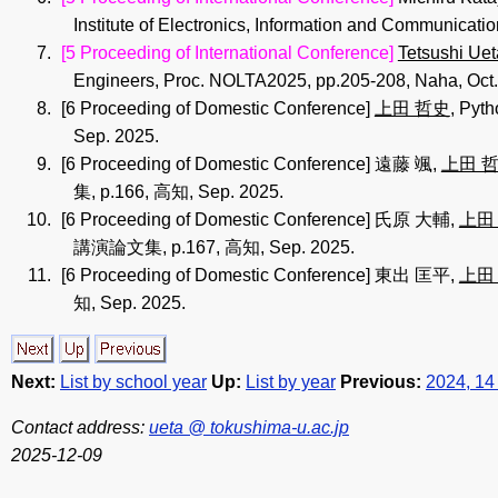
Institute of Electronics, Information and Communicat
[5 Proceeding of International Conference]
Tetsushi Uet
Engineers, Proc. NOLTA2025, pp.205-208, Naha, Oct.
[6 Proceeding of Domestic Conference]
上田 哲史
, P
Sep. 2025.
[6 Proceeding of Domestic Conference]
遠藤 颯,
上田 
集, p.166, 高知, Sep. 2025.
[6 Proceeding of Domestic Conference]
氏原 大輔,
上田
講演論文集, p.167, 高知, Sep. 2025.
[6 Proceeding of Domestic Conference]
東出 匡平,
上田
知, Sep. 2025.
Next:
List by school year
Up:
List by year
Previous:
2024, 14 
Contact address:
ueta @ tokushima-u.ac.jp
2025-12-09