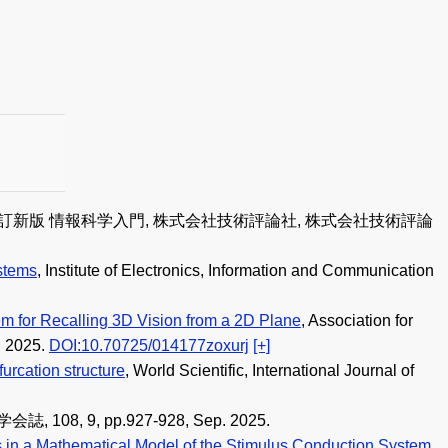
 昭弘, 改訂新版 情報科学入門, 株式会社技術評論社, 株式会社技術評論
stems
, Institute of Electronics, Information and Communication
m for Recalling 3D Vision from a 2D Plane
, Association for
. 2025.
DOI:10.70725/014177zoxurj
[+]
furcation structure
, World Scientific, International Journal of
誌, 108, 9, pp.927-928, Sep. 2025.
ns in a Mathematical Model of the Stimulus Conduction System
,